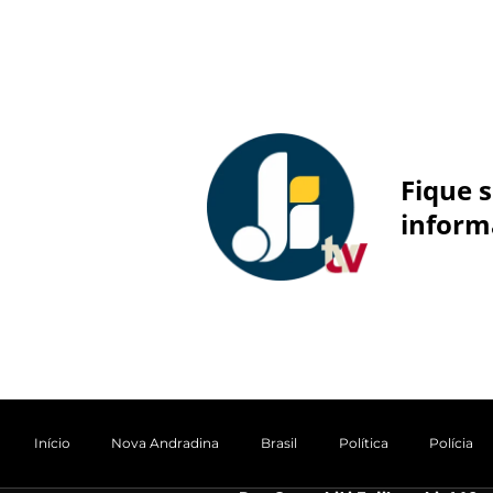
Fique 
inform
Início
Nova Andradina
Brasil
Política
Polícia