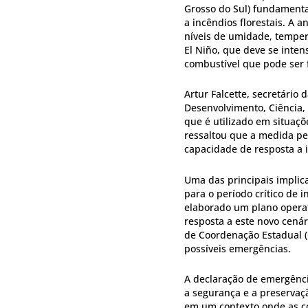
Grosso do Sul) fundamenta
a incêndios florestais. A 
níveis de umidade, temper
El Niño, que deve se inten
combustível que pode ser 
Artur Falcette, secretário
Desenvolvimento, Ciência, 
que é utilizado em situaçõ
ressaltou que a medida pe
capacidade de resposta a i
Uma das principais implic
para o período crítico de 
elaborado um plano operat
resposta a este novo cenár
de Coordenação Estadual (
possíveis emergências.
A declaração de emergênci
a segurança e a preserva
em um contexto onde as co