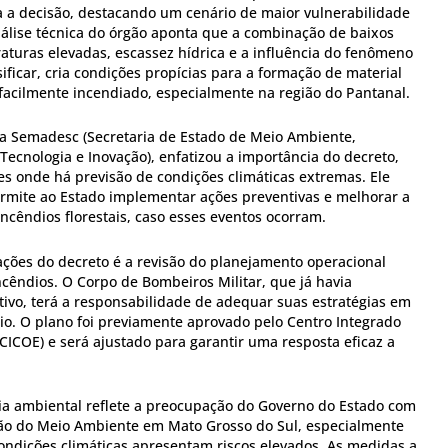
 a decisão, destacando um cenário de maior vulnerabilidade
análise técnica do órgão aponta que a combinação de baixos
aturas elevadas, escassez hídrica e a influência do fenômeno
sificar, cria condições propícias para a formação de material
facilmente incendiado, especialmente na região do Pantanal.
 da Semadesc (Secretaria de Estado de Meio Ambiente,
Tecnologia e Inovação), enfatizou a importância do decreto,
es onde há previsão de condições climáticas extremas. Ele
rmite ao Estado implementar ações preventivas e melhorar a
ncêndios florestais, caso esses eventos ocorram.
ações do decreto é a revisão do planejamento operacional
incêndios. O Corpo de Bombeiros Militar, que já havia
ivo, terá a responsabilidade de adequar suas estratégias em
io. O plano foi previamente aprovado pelo Centro Integrado
CICOE) e será ajustado para garantir uma resposta eficaz a
a ambiental reflete a preocupação do Governo do Estado com
ção do Meio Ambiente em Mato Grosso do Sul, especialmente
ndições climáticas apresentam riscos elevados. As medidas a