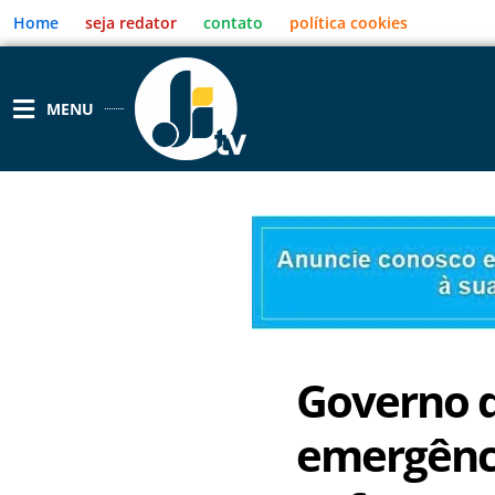
Ir
Home
seja redator
contato
política cookies
para
o
conteúdo
MENU
Governo d
emergênci