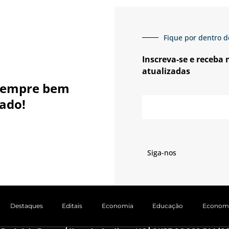
Fique por dentro d
Inscreva-se e receba
atualizadas
sempre bem
E-
ado!
mail
Siga-nos
Destaques
Editais
Economia
Educação
Econom