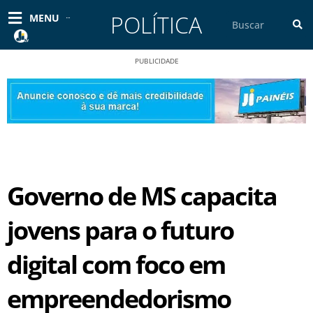
Ir
POLÍTICA
Pesquisar
MENU
para
o
conteúdo
PUBLICIDADE
Governo de MS capacita
jovens para o futuro
digital com foco em
empreendedorismo