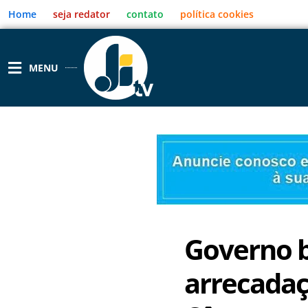
Ir
Home
seja redator
contato
política cookies
para
o
conteúdo
MENU
Governo b
arrecadaç