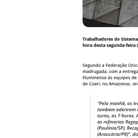
Trabalhadores do Sistema
hora desta segunda-feira
Segundo a Federação Única
madrugada, com a entrega 
Fluminense às equipes de
de Coari, no Amazonas, o
“Pela manhã, os tr
também aderiram à
turno, às 7 horas.
as refinarias Rega
(Paulínia/SP), Rec
(Araucária/PR)”, di