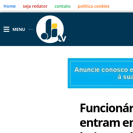
Ir
Home
seja redator
contato
política cookies
para
o
conteúdo
MENU
Funcionár
entram e