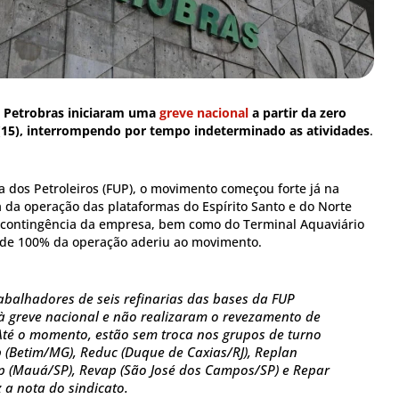
 Petrobras iniciaram uma
greve nacional
a partir da zero
 (15), interrompendo por tempo indeterminado as atividades
.
 dos Petroleiros (FUP), o movimento começou forte já na
da operação das plataformas do Espírito Santo e do Norte
 contingência da empresa, bem como do Terminal Aquaviário
nde 100% da operação aderiu ao movimento.
abalhadores de seis refinarias das bases da FUP
 greve nacional e não realizaram o revezamento de
 Até o momento, estão sem troca nos grupos de turno
p (Betim/MG), Reduc (Duque de Caxias/RJ), Replan
ap (Mauá/SP), Revap (São José dos Campos/SP) e Repar
z a nota do sindicato.