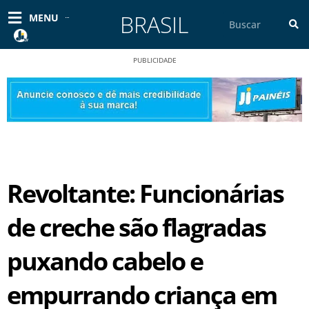
Ir
BRASIL
Pesquisar
MENU
para
o
conteúdo
PUBLICIDADE
Revoltante: Funcionárias
de creche são flagradas
puxando cabelo e
empurrando criança em