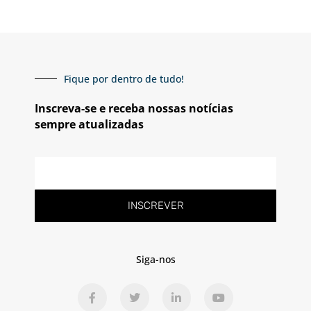
Fique por dentro de tudo!
Inscreva-se e receba nossas notícias
sempre atualizadas
E-
mail
INSCREVER
Siga-nos
F
T
L
Y
a
w
i
o
c
i
n
u