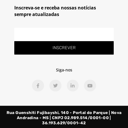
Inscreva-se e receba nossas notícias
sempre atualizadas
E-
mail
INSCREVER
Siga-nos
F
T
L
Y
a
w
i
o
c
i
n
u
e
t
k
t
b
t
e
u
o
e
d
b
o
r
i
e
Rua Guenshiti Fujibayshi, 140 - Portal do Parque | Nova
k
n
-
-
Andradina - MS | CNPJ 02.989.514/0001-00 |
f
i
36.193.629/0001-42
n