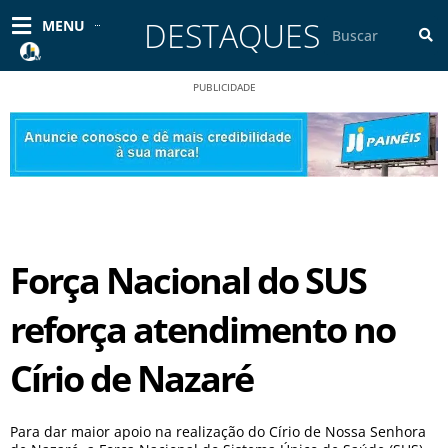
Ir
DESTAQUES
Pesquisar
MENU
para
o
conteúdo
PUBLICIDADE
Força Nacional do SUS
reforça atendimento no
Círio de Nazaré
Para dar maior apoio na realização do Círio de Nossa Senhora