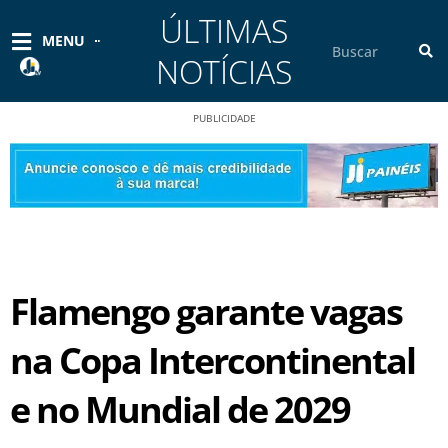
Ir
ÚLTIMAS
para
Pesquisar
MENU
o
NOTÍCIAS
conteúdo
PUBLICIDADE
Flamengo garante vagas
na Copa Intercontinental
e no Mundial de 2029