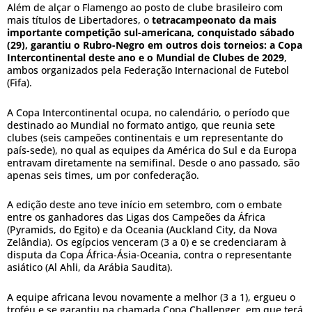
Além de alçar o Flamengo ao posto de clube brasileiro com
mais títulos de Libertadores, o
tetracampeonato da mais
importante competição sul-americana, conquistado sábado
(29), garantiu o Rubro-Negro em outros dois torneios: a Copa
Intercontinental deste ano e o Mundial de Clubes de 2029
,
ambos organizados pela Federação Internacional de Futebol
(Fifa).
A Copa Intercontinental ocupa, no calendário, o período que
destinado ao Mundial no formato antigo, que reunia sete
clubes (seis campeões continentais e um representante do
país-sede), no qual as equipes da América do Sul e da Europa
entravam diretamente na semifinal. Desde o ano passado, são
apenas seis times, um por confederação.
A edição deste ano teve início em setembro, com o embate
entre os ganhadores das Ligas dos Campeões da África
(Pyramids, do Egito) e da Oceania (Auckland City, da Nova
Zelândia). Os egípcios venceram (3 a 0) e se credenciaram à
disputa da Copa África-Ásia-Oceania, contra o representante
asiático (Al Ahli, da Arábia Saudita).
A equipe africana levou novamente a melhor (3 a 1), ergueu o
troféu e se garantiu na chamada Copa Challenger, em que terá