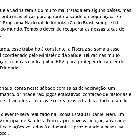
e a vacina tem sido muito mal tratada em alguns países, mas
mento mais eficaz para garantir a saúde da população. “E o
 O Programa Nacional de Imunização do Brasil sempre foi
odo mundo. Temos o dever de recuperar as nossas taxas de
.
rda, esse trabalho é constante, a Fiocruz se soma a esse
l coordenado pelo Ministério da Saúde. Há vacinas muito
ção, como as contra pólio, HPV, para proteger do câncer de
 Trindade.
anaus, conta neste sábado com salas de vacinação, um
ático, brincadeiras, jogos educativos, contação de histórias e
e atividades artísticas e recreativas voltadas a toda a família.
o evento será realizado na Escola Estadual Daniel Neri. Em
Municipal de Saúde, a Fiocruz promove vacinação, atividades
tífica e ações voltadas à cidadania, aproximando a pesquisa
ocal.