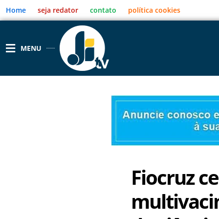
Ir
Home
seja redator
contato
política cookies
para
o
conteúdo
MENU
Fiocruz ce
multivaci