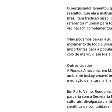
O pesquisador lamentou qu
ressaltou que ela é instru
Brasil tem tradição nisso.
referência mundial para t
vacinação”, complementou
“Não podemos baixar a gua
movimento de todo o Brasi
importantes para a popula
colo de útero”, disse Nísia
Outras cidades
A Fiocruz Amazônia, em M
ambiente instagramável tem
mediação de leitura, além d
Em Porto Velho, Rondônia, 
parceria com a Secretaria 
culturais, divulgação cien
científica da comunidade l