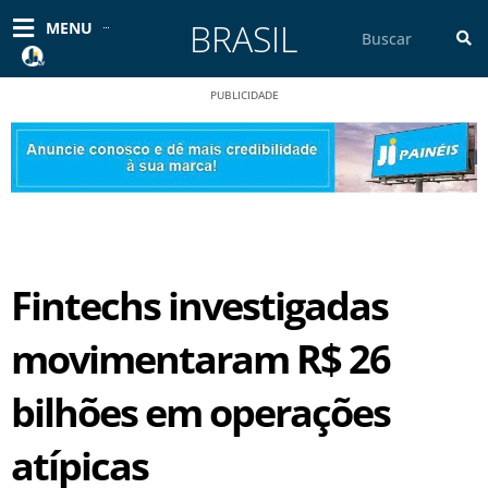
Ir
BRASIL
Pesquisar
MENU
para
o
conteúdo
PUBLICIDADE
Fintechs investigadas
movimentaram R$ 26
bilhões em operações
atípicas