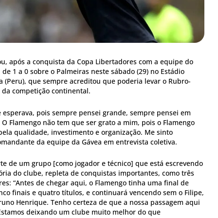
mou, após a conquista da Copa Libertadores com a equipe do
de 1 a 0 sobre o Palmeiras neste sábado (29) no Estádio
(Peru), que sempre acreditou que poderia levar o Rubro-
da competição continental.
e esperava, pois sempre pensei grande, sempre pensei em
. O Flamengo não tem que ser grato a mim, pois o Flamengo
ela qualidade, investimento e organização. Me sinto
comandante da equipe da Gávea em entrevista coletiva.
parte de um grupo [como jogador e técnico] que está escrevendo
ria do clube, repleta de conquistas importantes, como três
res: “Antes de chegar aqui, o Flamengo tinha uma final de
co finais e quatro títulos, e continuará vencendo sem o Filipe,
Bruno Henrique. Tenho certeza de que a nossa passagem aqui
 Estamos deixando um clube muito melhor do que