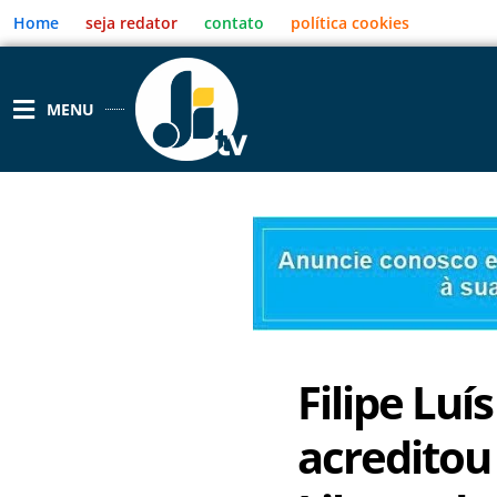
Ir
Home
seja redator
contato
política cookies
para
o
conteúdo
MENU
Filipe Lu
acreditou 