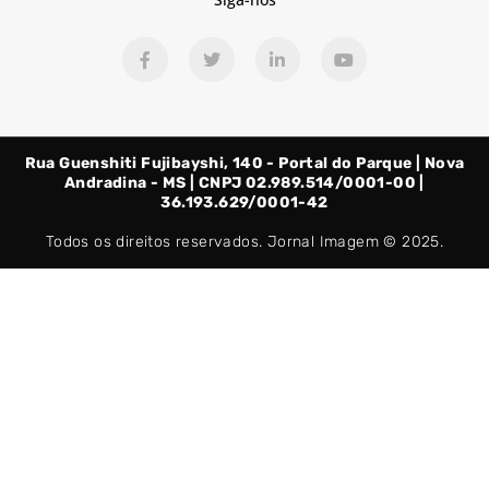
F
T
L
Y
a
w
i
o
c
i
n
u
e
t
k
t
b
t
e
u
o
e
d
b
o
r
i
e
Rua Guenshiti Fujibayshi, 140 - Portal do Parque | Nova
k
n
-
-
Andradina - MS | CNPJ 02.989.514/0001-00 |
f
i
36.193.629/0001-42
n
Todos os direitos reservados. Jornal Imagem © 2025.