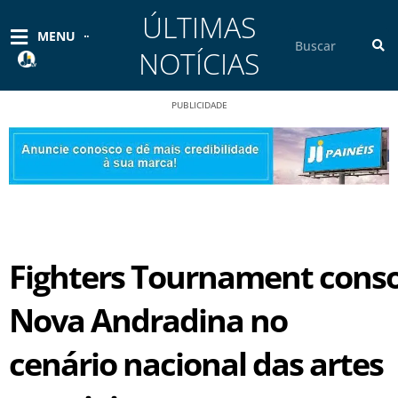
Ir
ÚLTIMAS
para
Pesquisar
MENU
o
NOTÍCIAS
conteúdo
PUBLICIDADE
Fighters Tournament conso
Nova Andradina no
cenário nacional das artes