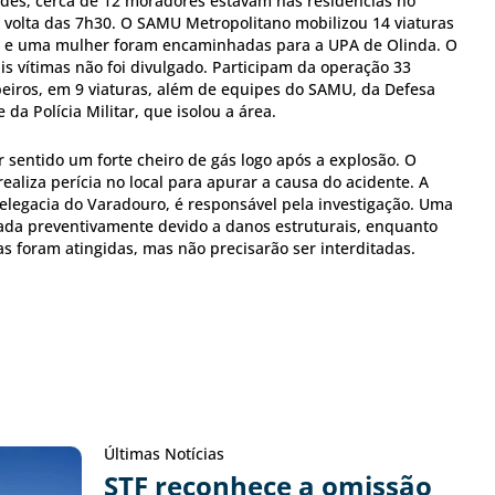
des, cerca de 12 moradores estavam nas residências no
volta das 7h30. O SAMU Metropolitano mobilizou 14 viaturas
as e uma mulher foram encaminhadas para a UPA de Olinda. O
s vítimas não foi divulgado. Participam da operação 33
iros, em 9 viaturas, além de equipes do SAMU, da Defesa
 da Polícia Militar, que isolou a área.
 sentido um forte cheiro de gás logo após a explosão. O
 realiza perícia no local para apurar a causa do acidente. A
 Delegacia do Varadouro, é responsável pela investigação. Uma
ada preventivamente devido a danos estruturais, enquanto
s foram atingidas, mas não precisarão ser interditadas.
Últimas Notícias
STF reconhece a omissão