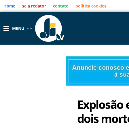
Ir
Home
seja redator
contato
política cookies
para
o
conteúdo
MENU
Explosão 
dois mort