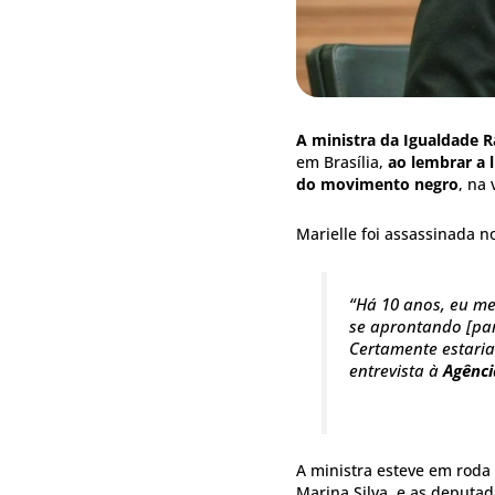
A ministra da Igualdade R
em Brasília,
ao lembrar a 
do movimento negro
, na
Marielle foi assassinada n
“Há 10 anos, eu m
se aprontando [par
Certamente estaria
entrevista à
Agênci
A ministra esteve em roda
Marina Silva, e as deputad