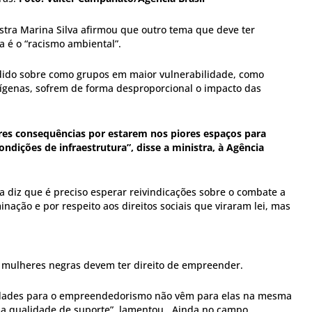
tra Marina Silva afirmou que outro tema que deve ter
a é o “racismo ambiental”.
dido sobre como grupos em maior vulnerabilidade, como
ígenas, sofrem de forma desproporcional o impacto das
res consequências por estarem nos piores espaços para
ndições de infraestrutura”, disse a ministra, à Agência
a diz que é preciso esperar reivindicações sobre o combate a
inação e por respeito aos direitos sociais que viraram lei, mas
 mulheres negras devem ter direito de empreender.
idades para o empreendedorismo não vêm para elas na mesma
a qualidade de suporte”, lamentou. Ainda no campo