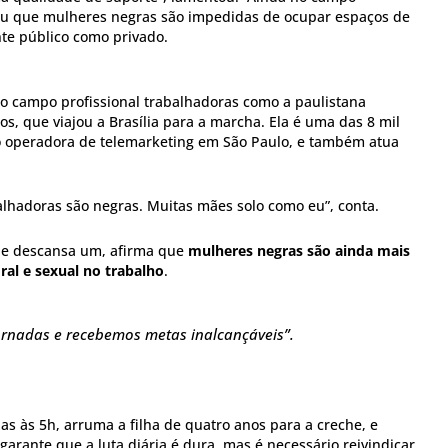
icou que mulheres negras são impedidas de ocupar espaços de
nte público como privado.
no campo profissional trabalhadoras como a paulistana
os, que viajou a Brasília para a marcha. Ela é uma das 8 mil
operadora de telemarketing em São Paulo, e também atua
lhadoras são negras. Muitas mães solo como eu”, conta.
as e descansa um, afirma que
mulheres negras são ainda mais
ral e sexual no trabalho
.
ornadas e recebemos metas inalcançáveis”.
as às 5h, arruma a filha de quatro anos para a creche, e
garante que a luta diária é dura, mas é necessário reivindicar,