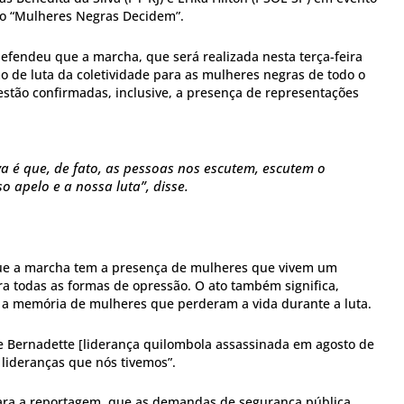
o “Mulheres Negras Decidem”.
defendeu que a marcha, que será realizada nesta terça-feira
o de luta da coletividade para as mulheres negras de todo o
estão confirmadas, inclusive, a presença de representações
va é que, de fato, as pessoas nos escutem, escutem o
o apelo e a nossa luta”, disse.
que a marcha tem a presença de mulheres que vivem um
ra todas as formas de opressão. O ato também significa,
 a memória de mulheres que perderam a vida durante a luta.
ãe Bernadette [liderança quilombola assassinada em agosto de
 lideranças que nós tivemos”.
para a reportagem, que as demandas de segurança pública