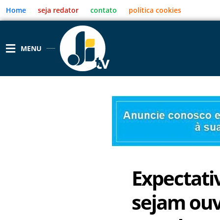
Ir
Home
seja redator
contato
política cookies
para
o
conteúdo
MENU
Expectati
sejam ouvi