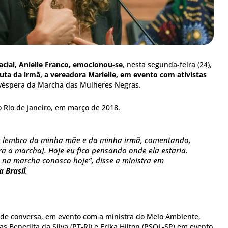
acial, Anielle Franco, emocionou-se
, nesta segunda-feira (24),
luta da irmã, a vereadora Marielle, em evento com ativistas
 véspera da Marcha das Mulheres Negras.
o Rio de Janeiro, em março de 2018.
e lembro da minha mãe e da minha irmã, comentando,
a a marcha]. Hoje eu fico pensando onde ela estaria.
 na marcha conosco hoje”, disse a ministra em
a Brasil
.
 de conversa, em evento com a ministra do Meio Ambiente,
as Benedita da Silva (PT-RJ) e Erika Hilton (PSOL-SP) em evento