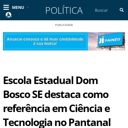
Ir
POLÍTICA
Pesquisar
MENU
para
o
conteúdo
PUBLICIDADE
Escola Estadual Dom
Bosco SE destaca como
referência em Ciência e
Tecnologia no Pantanal