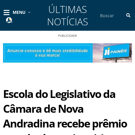
Ir
ÚLTIMAS
para
Pesquisar
MENU
o
NOTÍCIAS
conteúdo
PUBLICIDADE
Escola do Legislativo da
Câmara de Nova
Andradina recebe prêmio