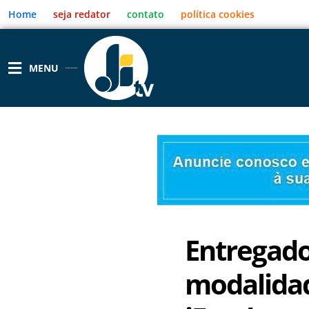
Ir
Home
seja redator
contato
política cookies
para
o
conteúdo
MENU
Entregado
modalidad