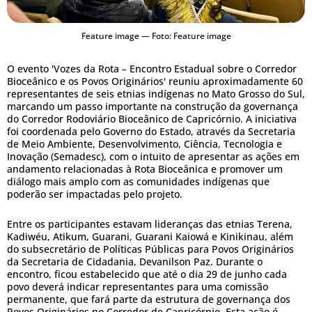
Feature image — Foto: Feature image
O evento 'Vozes da Rota – Encontro Estadual sobre o Corredor
Bioceânico e os Povos Originários' reuniu aproximadamente 60
representantes de seis etnias indígenas no Mato Grosso do Sul,
marcando um passo importante na construção da governança
do Corredor Rodoviário Bioceânico de Capricórnio. A iniciativa
foi coordenada pelo Governo do Estado, através da Secretaria
de Meio Ambiente, Desenvolvimento, Ciência, Tecnologia e
Inovação (Semadesc), com o intuito de apresentar as ações em
andamento relacionadas à Rota Bioceânica e promover um
diálogo mais amplo com as comunidades indígenas que
poderão ser impactadas pelo projeto.
Entre os participantes estavam lideranças das etnias Terena,
Kadiwéu, Atikum, Guarani, Guarani Kaiowá e Kinikinau, além
do subsecretário de Políticas Públicas para Povos Originários
da Secretaria de Cidadania, Devanilson Paz. Durante o
encontro, ficou estabelecido que até o dia 29 de junho cada
povo deverá indicar representantes para uma comissão
permanente, que fará parte da estrutura de governança dos
Povos Originários no Corredor de Capricórnio. Esta ação é