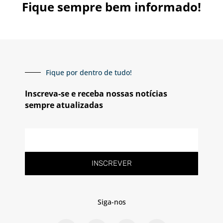
Fique sempre bem informado!
Fique por dentro de tudo!
Inscreva-se e receba nossas notícias
sempre atualizadas
E-
mail
INSCREVER
Siga-nos
F
T
L
Y