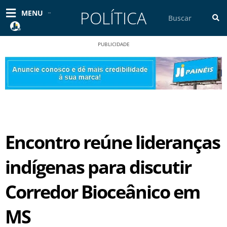
Ir
POLÍTICA
Pesquisar
MENU
para
o
conteúdo
PUBLICIDADE
Encontro reúne lideranças
indígenas para discutir
Corredor Bioceânico em
MS