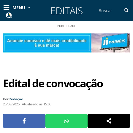
Ir
EDITAIS
Pesquisar
MENU
para
o
conteúdo
PUBLICIDADE
Edital de convocação
Por
Redação
25/08/2025
Atualizado às 15:03