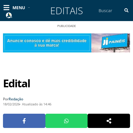
Ir
EDITAIS
Pesquisar
MENU
para
o
conteúdo
PUBLICIDADE
Edital
Por
Redação
18/02/2026
Atualizado às 14:46