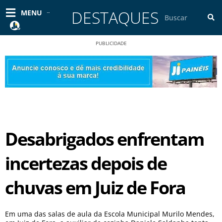
Ir
DESTAQUES
Pesquisar
MENU
para
o
conteúdo
PUBLICIDADE
Desabrigados enfrentam
incertezas depois de
chuvas em Juiz de Fora
Em uma das salas de aula da Escola Municipal Murilo Mendes,