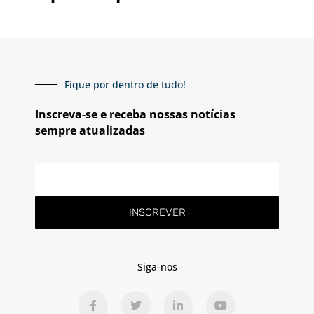
Fique por dentro de tudo!
Inscreva-se e receba nossas notícias
sempre atualizadas
E-
mail
INSCREVER
Siga-nos
F
T
L
Y
a
w
i
o