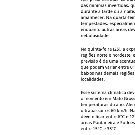
das mínimas invertidas, qu
durante a tarde ou à noite
amanhecer. Na quarta-feira
tempestades, especialment
enquanto outras áreas dev
nebulosidade.
Na quinta-feira (25), a exp
regiões norte e nordeste,
previsão é de uma acentu
que podem variar entre 0°
baixos nas demais regiões
localidades.
Esse sistema climático dev
o momento em Mato Grosso
temperaturas do ano. Além
ultrapassar os 60 km/h. N
devem ficar entre 6°C e 1
áreas Pantaneira e Sudoes
entre 15°C e 33°C.