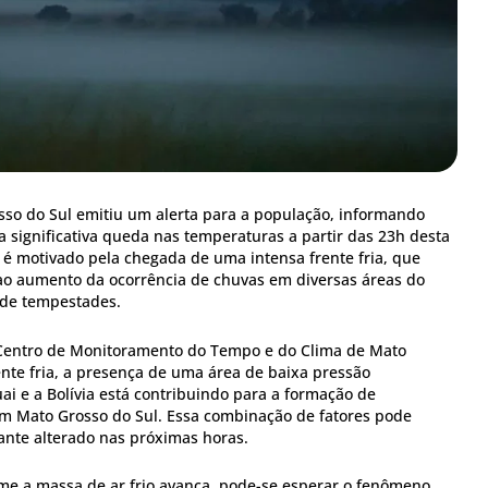
osso do Sul emitiu um alerta para a população, informando
 significativa queda nas temperaturas a partir das 23h desta
o é motivado pela chegada de uma intensa frente fria, que
ao aumento da ocorrência de chuvas em diversas áreas do
 de tempestades.
Centro de Monitoramento do Tempo e do Clima de Mato
ente fria, a presença de uma área de baixa pressão
ai e a Bolívia está contribuindo para a formação de
 em Mato Grosso do Sul. Essa combinação de fatores pode
ante alterado nas próximas horas.
me a massa de ar frio avança, pode-se esperar o fenômeno