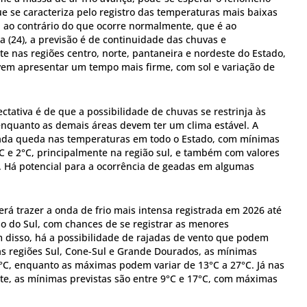
e se caracteriza pelo registro das temperaturas mais baixas
, ao contrário do que ocorre normalmente, que é ao
 (24), a previsão é de continuidade das chuvas e
e nas regiões centro, norte, pantaneira e nordeste do Estado,
em apresentar um tempo mais firme, com sol e variação de
ectativa é de que a possibilidade de chuvas se restrinja às
 enquanto as demais áreas devem ter um clima estável. A
ada queda nas temperaturas em todo o Estado, com mínimas
C e 2°C, principalmente na região sul, e também com valores
. Há potencial para a ocorrência de geadas em algumas
erá trazer a onda de frio mais intensa registrada em 2026 até
 do Sul, com chances de se registrar as menores
 disso, há a possibilidade de rajadas de vento que podem
as regiões Sul, Cone-Sul e Grande Dourados, as mínimas
2°C, enquanto as máximas podem variar de 13°C a 27°C. Já nas
te, as mínimas previstas são entre 9°C e 17°C, com máximas