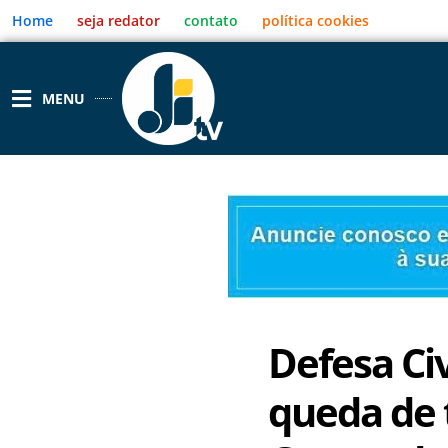
Ir
Home
seja redator
contato
política cookies
para
o
conteúdo
MENU
Defesa Civ
queda de