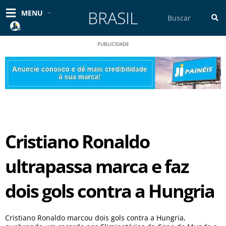
Ir
BRASIL
Pesquisar
MENU
para
o
conteúdo
PUBLICIDADE
Cristiano Ronaldo
ultrapassa marca e faz
dois gols contra a Hungria
Cristiano Ronaldo marcou dois gols contra a Hungria,