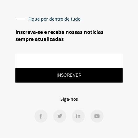
Fique por dentro de tudo!
Inscreva-se e receba nossas notícias
sempre atualizadas
E-
mail
INSCREVER
Siga-nos
F
T
L
Y
a
w
i
o
c
i
n
u
e
t
k
t
b
t
e
u
o
e
d
b