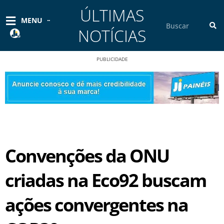
Ir
ÚLTIMAS
para
Pesquisar
MENU
o
NOTÍCIAS
conteúdo
PUBLICIDADE
Convenções da ONU
criadas na Eco92 buscam
ações convergentes na