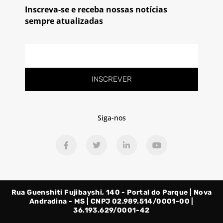
Inscreva-se e receba nossas notícias
sempre atualizadas
E-
mail
INSCREVER
Siga-nos
F
T
L
Y
a
w
i
o
c
i
n
u
e
t
k
t
b
t
e
u
o
e
d
b
o
r
i
e
Rua Guenshiti Fujibayshi, 140 - Portal do Parque | Nova
k
n
-
-
Andradina - MS | CNPJ 02.989.514/0001-00 |
f
i
36.193.629/0001-42
n