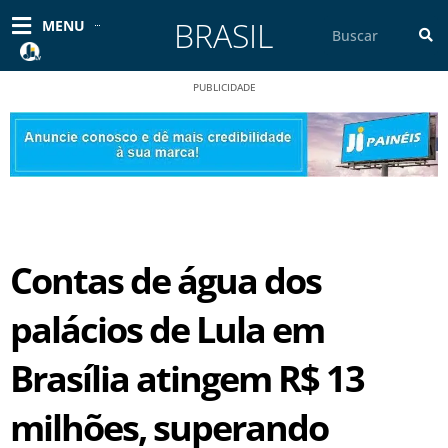
Ir
BRASIL
Pesquisar
MENU
para
o
conteúdo
PUBLICIDADE
Contas de água dos
palácios de Lula em
Brasília atingem R$ 13
milhões, superando