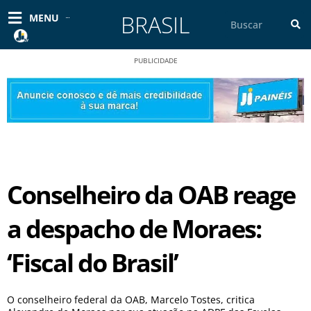
Ir
BRASIL
Pesquisar
MENU
para
o
conteúdo
PUBLICIDADE
Conselheiro da OAB reage
a despacho de Moraes:
‘Fiscal do Brasil’
O conselheiro federal da OAB, Marcelo Tostes, critica