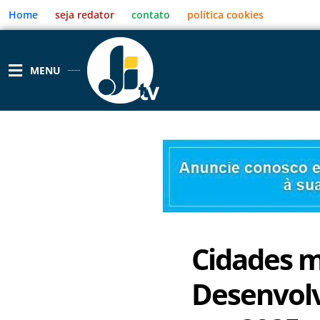
Ir
Home
seja redator
contato
política cookies
para
o
conteúdo
MENU
Cidades m
Desenvol