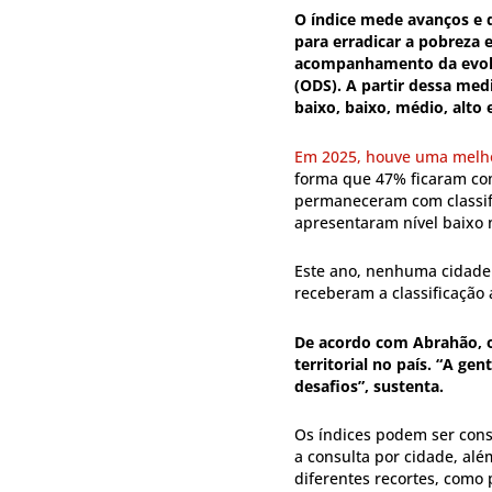
O índice mede avanços e d
para erradicar a pobreza e
acompanhamento da evolu
(ODS). A partir dessa med
baixo, baixo, médio, alto 
Em 2025, houve uma melho
forma que 47% ficaram com
permaneceram com classifi
apresentaram nível baixo n
Este ano, nenhuma cidade b
receberam a classificação 
De acordo com Abrahão, 
territorial no país. “A g
desafios”, sustenta.
Os índices podem ser cons
a consulta por cidade, al
diferentes recortes, como