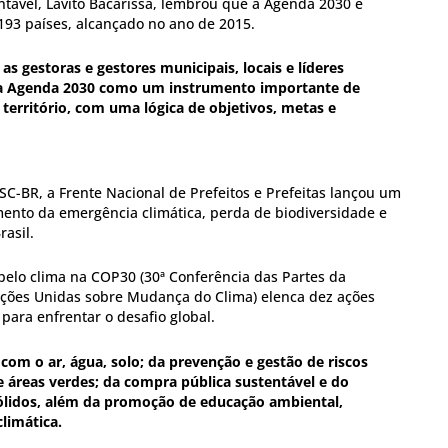
tável, Lavito Bacarissa, lembrou que a Agenda 2030 é
193 países, alcançado no ano de 2015.
s gestoras e gestores municipais, locais e líderes
a da Agenda 2030 como um instrumento importante de
erritório, com uma lógica de objetivos, metas e
C-BR, a Frente Nacional de Prefeitos e Prefeitas lançou um
nto da emergência climática, perda de biodiversidade e
rasil.
pelo clima na COP30 (30ª Conferência das Partes da
ões Unidas sobre Mudança do Clima) elenca dez ações
 para enfrentar o desafio global.
 com o ar, água, solo; da prevenção e gestão de riscos
 áreas verdes; da compra pública sustentável e do
ólidos, além da promoção de educação ambiental,
climática.