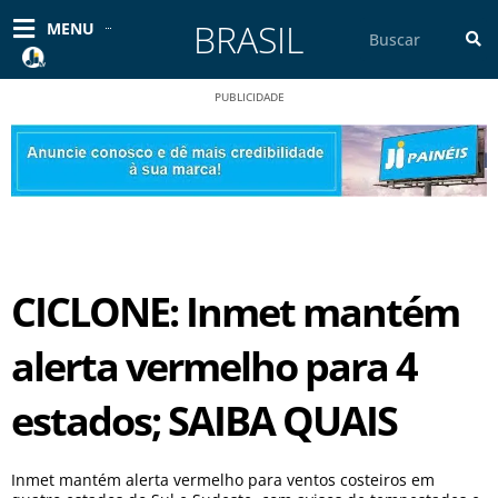
Ir
BRASIL
Pesquisar
MENU
para
o
conteúdo
PUBLICIDADE
CICLONE: Inmet mantém
alerta vermelho para 4
estados; SAIBA QUAIS
Inmet mantém alerta vermelho para ventos costeiros em