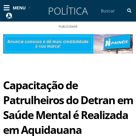
Ir
POLÍTICA
Pesquisar
MENU
para
o
conteúdo
PUBLICIDADE
Capacitação de
Patrulheiros do Detran em
Saúde Mental é Realizada
em Aquidauana