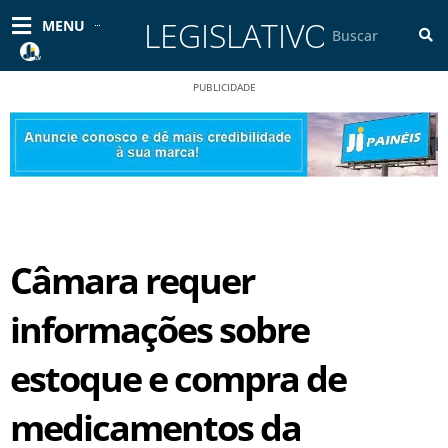
Ir
LEGISLATIVO
Pesquisar
MENU
para
o
conteúdo
PUBLICIDADE
Câmara requer
informações sobre
estoque e compra de
medicamentos da