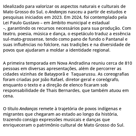
Idealizado para valorizar os aspectos naturais e culturais de
Mato Grosso do Sul, o
Andanças
nasceu a partir de estudos e
pesquisas iniciados em 2023. Em 2024, foi contemplado pela
Lei Paulo Gustavo – em âmbito municipal e estadual
–, garantindo os recursos necessários para sua produção. Com
teatro, poesia, música e dança, o espetáculo traduz a essência
sul-mato-grossense, tendo como pano de fundo o Pantanal e
suas influências no folclore, nas tradições e na diversidade de
povos que ajudaram a moldar a identidade regional.
A primeira temporada em Nova Andradina reuniu cerca de 810
pessoas em diversas apresentações, além de percorrer as
cidades vizinhas de Batayporã e Taquarussu. As coreografias
foram criadas por João Rafael, diretor-geral e coreógrafo,
enquanto o texto e a direção de elenco ficaram sob
responsabilidade de Thais Bernardes, que também atuou em
cena.
O título
Andanças
remete à trajetória de povos indígenas e
migrantes que chegaram ao estado ao longo da história,
trazendo consigo expressões musicais e danças que
enriqueceram o patrimônio cultural de Mato Grosso do Sul.