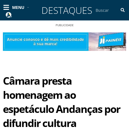
Ir
DESTAQUES
Pesquisar
MENU
para
o
conteúdo
PUBLICIDADE
Câmara presta
homenagem ao
espetáculo Andanças por
difundir cultura