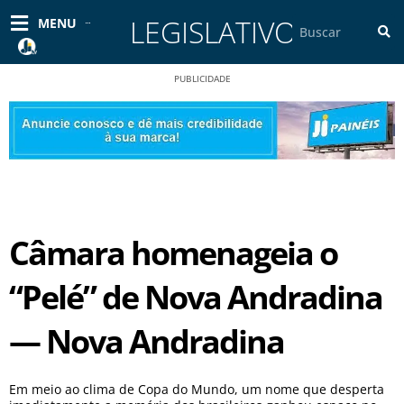
Ir
LEGISLATIVO
Pesquisar
MENU
para
o
conteúdo
PUBLICIDADE
Câmara homenageia o
“Pelé” de Nova Andradina
— Nova Andradina
Em meio ao clima de Copa do Mundo, um nome que desperta