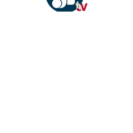
Fique sempre bem informado!
Fique por dentro de tudo!
Inscreva-se e receba nossas notícias
sempre atualizadas
E-
mail
INSCREVER