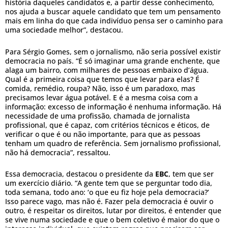
história daqueles candidatos e, a partir desse conhecimento,
nos ajuda a buscar aquele candidato que tem um pensamento
mais em linha do que cada indivíduo pensa ser o caminho para
uma sociedade melhor”, destacou.
Para Sérgio Gomes, sem o jornalismo, não seria possível existir
democracia no país. “É só imaginar uma grande enchente, que
alaga um bairro, com milhares de pessoas embaixo d’água.
Qual é a primeira coisa que temos que levar para elas? É
comida, remédio, roupa? Não, isso é um paradoxo, mas
precisamos levar água potável. E é a mesma coisa com a
informação: excesso de informação é nenhuma informação. Há
necessidade de uma profissão, chamada de jornalista
profissional, que é capaz, com critérios técnicos e éticos, de
verificar o que é ou não importante, para que as pessoas
tenham um quadro de referência. Sem jornalismo profissional,
não há democracia”, ressaltou.
Essa democracia, destacou o presidente da
EBC
, tem que ser
um exercício diário. “A gente tem que se perguntar todo dia,
toda semana, todo ano: ‘o que eu fiz hoje pela democracia?’
Isso parece vago, mas não é. Fazer pela democracia é ouvir o
outro, é respeitar os direitos, lutar por direitos, é entender que
se vive numa sociedade e que o bem coletivo é maior do que o