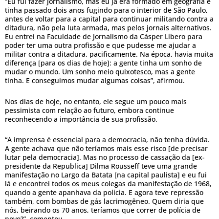
“Eu fui fazer jornalismo, mas eu já era formado em geografia e
tinha passado dois anos fugindo para o interior de São Paulo,
antes de voltar para a capital para continuar militando contra a
ditadura, não pela luta armada, mas pelos jornais alternativos.
Eu entrei na Faculdade de Jornalismo da Cásper Líbero para
poder ter uma outra profissão e que pudesse me ajudar a
militar contra a ditadura, pacificamente. Na época, havia muita
diferença [para os dias de hoje]: a gente tinha um sonho de
mudar o mundo. Um sonho meio quixotesco, mas a gente
tinha. E conseguimos mudar algumas coisas”, afirmou.
Nos dias de hoje, no entanto, ele segue um pouco mais
pessimista com relação ao futuro, embora continue
reconhecendo a importância de sua profissão.
“A imprensa é essencial para a democracia, não tenha dúvida.
A gente achava que não teríamos mais esse risco [de precisar
lutar pela democracia]. Mas no processo de cassação da [ex-
presidente da Republica] Dilma Rousseff teve uma grande
manifestação no Largo da Batata [na capital paulista] e eu fui
lá e encontrei todos os meus colegas da manifestação de 1968,
quando a gente apanhava da polícia. E agora teve repressão
também, com bombas de gás lacrimogêneo. Quem diria que
nós, beirando os 70 anos, teríamos que correr de polícia de
novo?”, comentou.