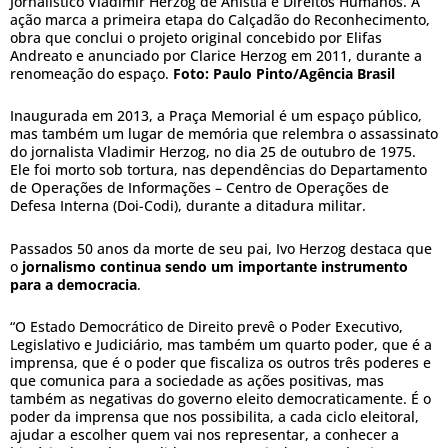
Jornalístico Vladimir Herzog de Anistia e Direitos Humanos. A
ação marca a primeira etapa do Calçadão do Reconhecimento,
obra que conclui o projeto original concebido por Elifas
Andreato e anunciado por Clarice Herzog em 2011, durante a
renomeação do espaço.
Foto:
Paulo Pinto/Agência Brasil
Inaugurada em 2013, a Praça Memorial é um espaço público,
mas também um lugar de memória que relembra o assassinato
do jornalista Vladimir Herzog, no dia 25 de outubro de 1975.
Ele foi morto sob tortura, nas dependências do Departamento
de Operações de Informações – Centro de Operações de
Defesa Interna (Doi-Codi), durante a ditadura militar.
Passados 50 anos da morte de seu pai, Ivo Herzog destaca que
o
jornalismo continua sendo um importante instrumento
para a democracia
.
“O Estado Democrático de Direito prevê o Poder Executivo,
Legislativo e Judiciário, mas também um quarto poder, que é a
imprensa, que é o poder que fiscaliza os outros três poderes e
que comunica para a sociedade as ações positivas, mas
também as negativas do governo eleito democraticamente. É o
poder da imprensa que nos possibilita, a cada ciclo eleitoral,
ajudar a escolher quem vai nos representar, a conhecer a