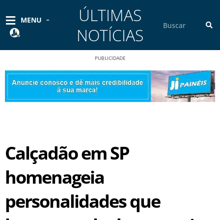
Ir
ÚLTIMAS
para
Pesquisar
MENU
o
NOTÍCIAS
conteúdo
PUBLICIDADE
Calçadão em SP
homenageia
personalidades que