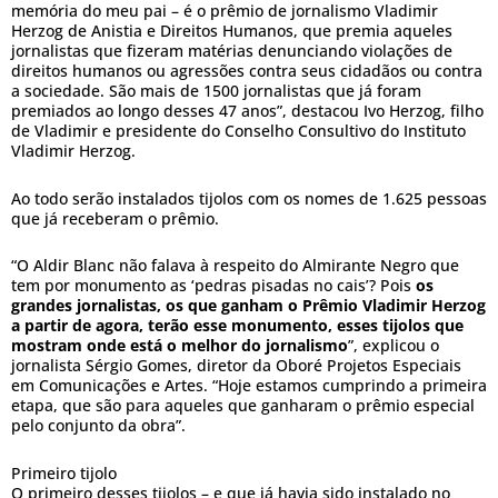
memória do meu pai – é o prêmio de jornalismo Vladimir
Herzog de Anistia e Direitos Humanos, que premia aqueles
jornalistas que fizeram matérias denunciando violações de
direitos humanos ou agressões contra seus cidadãos ou contra
a sociedade. São mais de 1500 jornalistas que já foram
premiados ao longo desses 47 anos”, destacou Ivo Herzog, filho
de Vladimir e presidente do Conselho Consultivo do Instituto
Vladimir Herzog.
Ao todo serão instalados tijolos com os nomes de 1.625 pessoas
que já receberam o prêmio.
“O Aldir Blanc não falava à respeito do Almirante Negro que
tem por monumento as ‘pedras pisadas no cais’? Pois
os
grandes jornalistas, os que ganham o Prêmio Vladimir Herzog
a partir de agora, terão esse monumento, esses tijolos que
mostram onde está o melhor do jornalismo
”, explicou o
jornalista Sérgio Gomes, diretor da Oboré Projetos Especiais
em Comunicações e Artes. “Hoje estamos cumprindo a primeira
etapa, que são para aqueles que ganharam o prêmio especial
pelo conjunto da obra”.
Primeiro tijolo
O primeiro desses tijolos – e que já havia sido instalado no