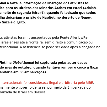
l à Gaza, a informação da liberação dos ativistas foi
ico para os Direitos das Minorias Árabes em Israel (Adalah,
a noite de segunda-feira (6), quando foi avisado que todos
lha deixariam a prisão de Kesdiot, no deserto de Negev,
e Gaza e o Egito.
s ativistas foram transportados pela Ponte Allenby/Rei
israelenses até a fronteira, sem direito a comunicação ou
ternacional. A assistência só pode ser dada após a chegada no
Flotilha
Global Sumud
foi capturada pelas autoridades
o do mês de outubro, quando tentava romper o cerco a Gaza
anitária em 50 embarcações.
nternacionais foi considerada ilegal e arbitraria pelo MRE
,
rmalmente o governo de Israel por meio da Embaixada do
baixada de Israel em Brasília.