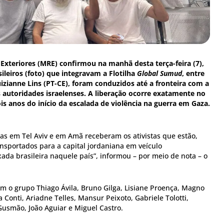
 Exteriores (MRE) confirmou na manhã desta terça-feira (7),
sileiros (foto) que integravam a Flotilha
Global Sumud
, entre
uizianne Lins (PT-CE), foram conduzidos até a fronteira com a
as autoridades israelenses. A liberação ocorre exatamente no
 anos do início da escalada de violência na guerra em Gaza.
s em Tel Aviv e em Amã receberam os ativistas que estão,
sportados para a capital jordaniana em veículo
da brasileira naquele país”, informou – por meio de nota – o
m o grupo Thiago Ávila, Bruno Gilga, Lisiane Proença, Magno
 Conti, Ariadne Telles, Mansur Peixoto, Gabriele Tolotti,
usmão, João Aguiar e Miguel Castro.