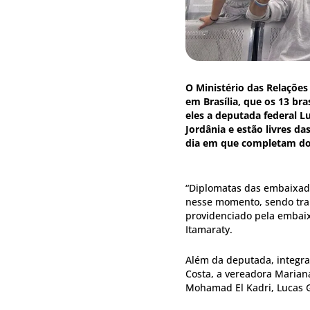
O Ministério das Relações
em Brasília, que os 13 bra
eles a deputada federal L
Jordânia e estão livres d
dia em que completam dois
“Diplomatas das embaixada
nesse momento, sendo tran
providenciado pela embaixa
Itamaraty.
Além da deputada, integra
Costa, a vereadora Mariana
Mohamad El Kadri, Lucas G