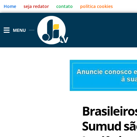
Ir
Home
seja redator
contato
política cookies
para
o
conteúdo
MENU
Brasileiro
Sumud são