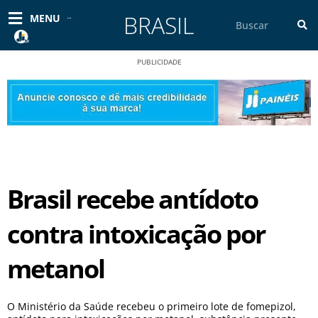
Ir
BRASIL
Pesquisar
MENU
para
o
conteúdo
PUBLICIDADE
Brasil recebe antídoto
contra intoxicação por
metanol
O Ministério da Saúde recebeu o primeiro lote de fomepizol,