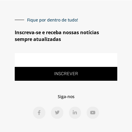
Fique por dentro de tudo!
Inscreva-se e receba nossas notícias
sempre atualizadas
E-
mail
INSCREVER
Siga-nos
F
T
L
Y
a
w
i
o
c
i
n
u
e
t
k
t
b
t
e
u