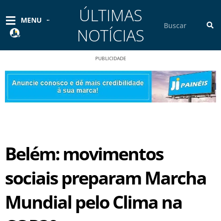
Ir
ÚLTIMAS
para
Pesquisar
MENU
o
NOTÍCIAS
conteúdo
PUBLICIDADE
Belém: movimentos
sociais preparam Marcha
Mundial pelo Clima na