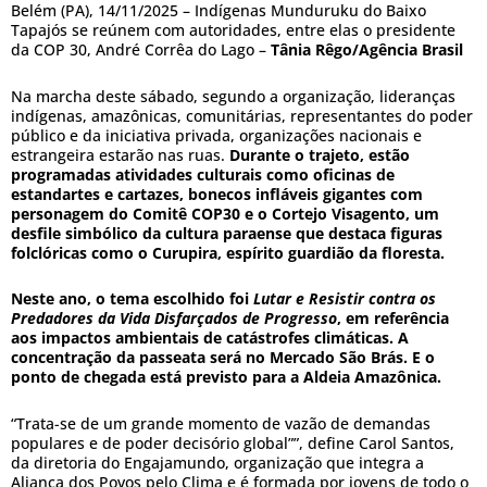
Belém (PA), 14/11/2025 – Indígenas Munduruku do Baixo
Tapajós se reúnem com autoridades, entre elas o presidente
da COP 30, André Corrêa do Lago –
Tânia Rêgo/Agência Brasil
Na marcha deste sábado, segundo a organização, lideranças
indígenas, amazônicas, comunitárias, representantes do poder
público e da iniciativa privada, organizações nacionais e
estrangeira estarão nas ruas.
Durante o trajeto, estão
programadas atividades culturais como oficinas de
estandartes e cartazes, bonecos infláveis gigantes com
personagem do Comitê COP30 e o Cortejo Visagento, um
desfile simbólico da cultura paraense que destaca figuras
folclóricas como o Curupira, espírito guardião da floresta.
Neste ano, o tema escolhido foi
Lutar e Resistir contra os
Predadores da Vida Disfarçados de Progresso
, em referência
aos impactos ambientais de catástrofes climáticas. A
concentração da passeata será no Mercado São Brás. E o
ponto de chegada está previsto para a Aldeia Amazônica.
“Trata-se de um grande momento de vazão de demandas
populares e de poder decisório global””, define Carol Santos,
da diretoria do Engajamundo, organização que integra a
Aliança dos Povos pelo Clima e é formada por jovens de todo o