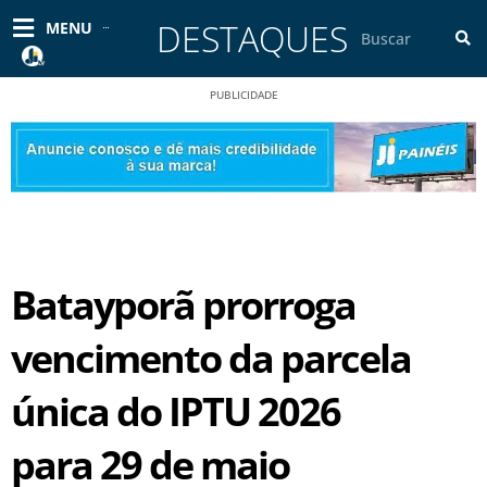
Ir
DESTAQUES
Pesquisar
MENU
para
o
conteúdo
PUBLICIDADE
Batayporã prorroga
vencimento da parcela
única do IPTU 2026
para 29 de maio