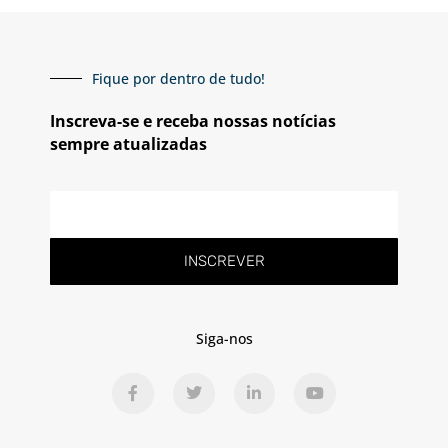
Fique por dentro de tudo!
Inscreva-se e receba nossas notícias
sempre atualizadas
E-
mail
INSCREVER
Siga-nos
F
T
L
Y
a
w
i
o
c
i
n
u
e
t
k
t
b
t
e
u