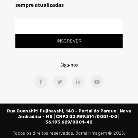
sempre atualizadas
E-
mail
INSCREVER
Siga-nos
F
T
L
Y
a
w
i
o
c
i
n
u
e
t
k
t
b
t
e
u
o
e
d
b
o
r
i
e
Rua Guenshiti Fujibayshi, 140 - Portal do Parque | Nova
k
n
-
-
Andradina - MS | CNPJ 02.989.514/0001-00 |
f
i
36.193.629/0001-42
n
Todos os direitos reservados. Jornal Imagem © 2025.