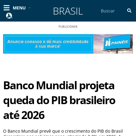
Ir
BRASIL
Pesquisar
MENU
para
o
conteúdo
PUBLICIDADE
Banco Mundial projeta
queda do PIB brasileiro
até 2026
O Banco Mundial prevê que o crescimento do PIB do Brasil