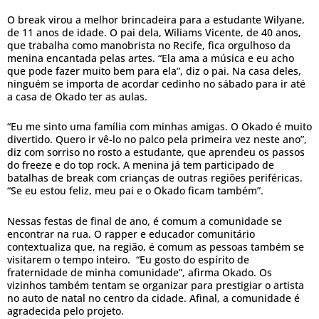
O break virou a melhor brincadeira para a estudante Wilyane,
de 11 anos de idade. O pai dela, Wiliams Vicente, de 40 anos,
que trabalha como manobrista no Recife, fica orgulhoso da
menina encantada pelas artes. “Ela ama a música e eu acho
que pode fazer muito bem para ela”, diz o pai. Na casa deles,
ninguém se importa de acordar cedinho no sábado para ir até
a casa de Okado ter as aulas.
“Eu me sinto uma família com minhas amigas. O Okado é muito
divertido. Quero ir vê-lo no palco pela primeira vez neste ano”,
diz com sorriso no rosto a estudante, que aprendeu os passos
do freeze e do top rock. A menina já tem participado de
batalhas de break com crianças de outras regiões periféricas.
“Se eu estou feliz, meu pai e o Okado ficam também”.
Nessas festas de final de ano, é comum a comunidade se
encontrar na rua. O rapper e educador comunitário
contextualiza que, na região, é comum as pessoas também se
visitarem o tempo inteiro. “Eu gosto do espírito de
fraternidade de minha comunidade”, afirma Okado. Os
vizinhos também tentam se organizar para prestigiar o artista
no auto de natal no centro da cidade. Afinal, a comunidade é
agradecida pelo projeto.