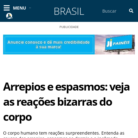
Ir
BRASIL
Pesquisar
MENU
para
o
conteúdo
PUBLICIDADE
Arrepios e espasmos: veja
as reações bizarras do
corpo
O corpo humano tem reações surpreendentes. Entenda as