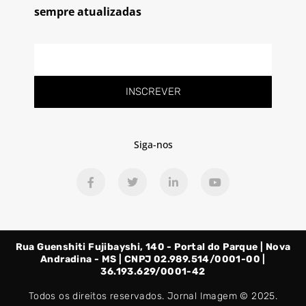
sempre atualizadas
E-
mail
INSCREVER
Siga-nos
F
T
L
Y
a
w
i
o
c
i
n
u
e
t
k
t
b
t
e
u
o
e
d
b
o
r
i
e
Rua Guenshiti Fujibayshi, 140 - Portal do Parque | Nova
k
n
-
-
Andradina - MS | CNPJ 02.989.514/0001-00 |
f
i
36.193.629/0001-42
n
Todos os direitos reservados. Jornal Imagem © 2025.