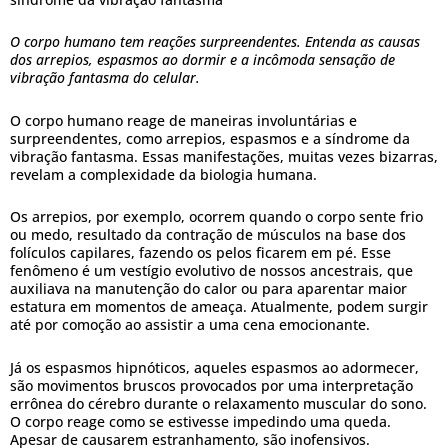
O corpo humano tem reações surpreendentes. Entenda as causas
dos arrepios, espasmos ao dormir e a incômoda sensação de
vibração fantasma do celular.
O corpo humano reage de maneiras involuntárias e
surpreendentes, como arrepios, espasmos e a síndrome da
vibração fantasma. Essas manifestações, muitas vezes bizarras,
revelam a complexidade da biologia humana.
Os arrepios, por exemplo, ocorrem quando o corpo sente frio
ou medo, resultado da contração de músculos na base dos
folículos capilares, fazendo os pelos ficarem em pé. Esse
fenômeno é um vestígio evolutivo de nossos ancestrais, que
auxiliava na manutenção do calor ou para aparentar maior
estatura em momentos de ameaça. Atualmente, podem surgir
até por comoção ao assistir a uma cena emocionante.
Já os espasmos hipnóticos, aqueles espasmos ao adormecer,
são movimentos bruscos provocados por uma interpretação
errônea do cérebro durante o relaxamento muscular do sono.
O corpo reage como se estivesse impedindo uma queda.
Apesar de causarem estranhamento, são inofensivos.