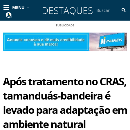
Ir
DESTAQUES
Pesquisar
MENU
para
o
conteúdo
PUBLICIDADE
Após tratamento no CRAS,
tamanduás-bandeira é
levado para adaptação em
ambiente natural