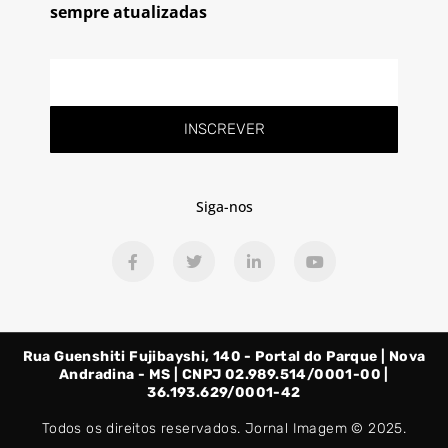
sempre atualizadas
E-
mail
INSCREVER
Siga-nos
F
T
L
Y
a
w
i
o
c
i
n
u
e
t
k
t
b
t
e
u
o
e
d
b
o
r
i
e
Rua Guenshiti Fujibayshi, 140 - Portal do Parque | Nova
k
n
-
-
Andradina - MS | CNPJ 02.989.514/0001-00 |
f
i
36.193.629/0001-42
n
Todos os direitos reservados. Jornal Imagem © 2025.