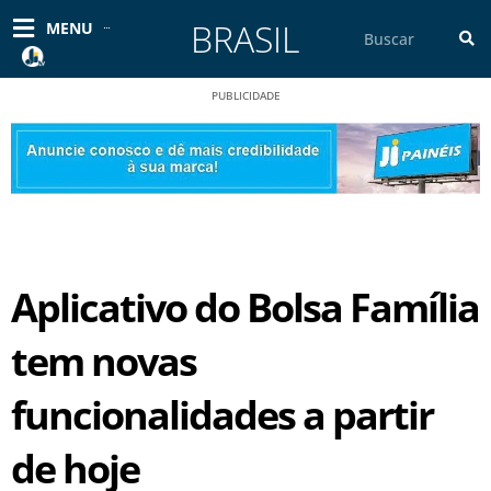
Ir
BRASIL
Pesquisar
MENU
para
o
conteúdo
PUBLICIDADE
Aplicativo do Bolsa Família
tem novas
funcionalidades a partir
de hoje