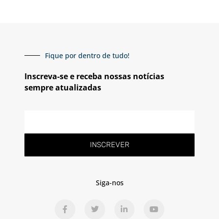
Fique por dentro de tudo!
Inscreva-se e receba nossas notícias
sempre atualizadas
E-
mail
INSCREVER
Siga-nos
F
T
L
Y
a
w
i
o
c
i
n
u