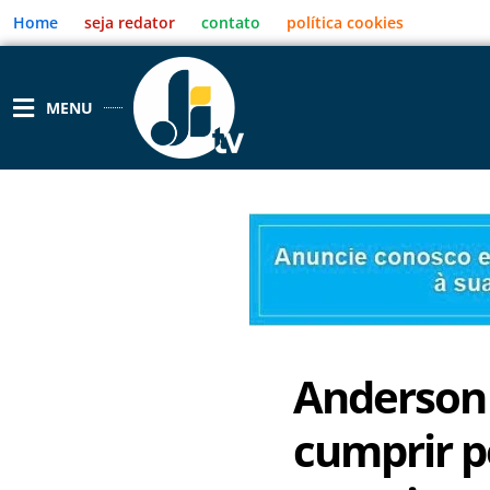
Ir
Home
seja redator
contato
política cookies
para
o
conteúdo
MENU
Anderson 
cumprir p