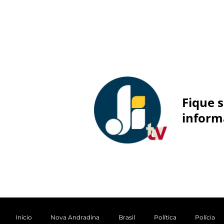
Fique 
inform
Início
Nova Andradina
Brasil
Política
Polícia