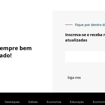
Fique por dentro d
Inscreva-se e receba
atualizadas
sempre bem
E-
ado!
mail
Siga-nos
Destaques
Editais
Economia
Educação
Econom