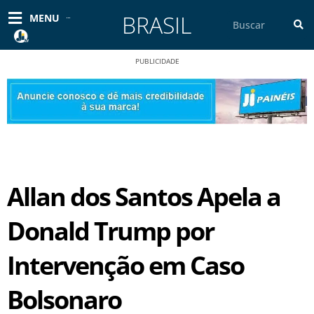
Ir
BRASIL
Pesquisar
MENU
para
o
conteúdo
PUBLICIDADE
Allan dos Santos Apela a
Donald Trump por
Intervenção em Caso
Bolsonaro