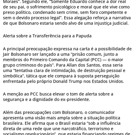
Moraes”. Segundo ele, “Somente Eduardo conhece a dor real
de seu pai, o sofrimento psicológico e moral que ele vive como
preso político, condenado sem crime, sem foro competente e
sem o devido processo legal”. Essa alegação reforça a narrativa
de que Bolsonaro estaria sendo alvo de uma injustiça judicial.
Alerta sobre a Transferência para a Papuda
A principal preocupação expressa na carta é a possibilidade de
Jair Bolsonaro ser lançado a uma “prisão comum, junto a
membros do Primeiro Comando da Capital (PCC) — o maior
grupo criminoso do país”. Para Allan dos Santos, essa seria
uma “tentativa clara de intimidação, de destruição pessoal e
simbólica”, tática que ele compara à suposta perseguição
enfrentada pelo próprio Donald Trump nos Estados Unidos.
A menção ao PCC busca elevar o tom de alerta sobre a
segurança e a dignidade do ex-presidente.
Além das preocupações com Bolsonaro, o comunicador
apresenta uma visão mais ampla sobre a situação política
brasileira. Ele afirma que o Brasil estaria “sob a influência
direta de uma rede que une narcotráfico, terrorismo e
socialismo revolucionário”, que estaria financiando regimes de