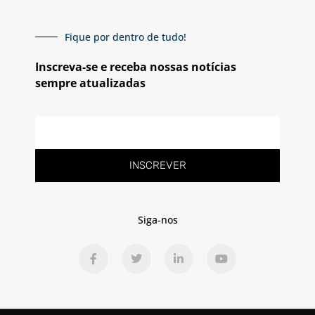
Fique por dentro de tudo!
Inscreva-se e receba nossas notícias
sempre atualizadas
E-
mail
INSCREVER
Siga-nos
F
T
L
Y
a
w
i
o
c
i
n
u
e
t
k
t
b
t
e
u
o
e
d
b