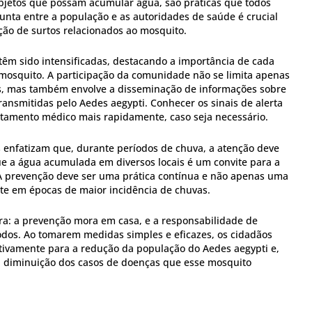
objetos que possam acumular água, são práticas que todos
unta entre a população e as autoridades de saúde é crucial
ção de surtos relacionados ao mosquito.
êm sido intensificadas, destacando a importância de cada
o mosquito. A participação da comunidade não se limita apenas
os, mas também envolve a disseminação de informações sobre
ansmitidas pelo Aedes aegypti. Conhecer os sinais de alerta
atamento médico mais rapidamente, caso seja necessário.
s enfatizam que, durante períodos de chuva, a atenção deve
e a água acumulada em diversos locais é um convite para a
A prevenção deve ser uma prática contínua e não apenas uma
te em épocas de maior incidência de chuvas.
ra: a prevenção mora em casa, e a responsabilidade de
todos. Ao tomarem medidas simples e eficazes, os cidadãos
ativamente para a redução da população do Aedes aegypti e,
 diminuição dos casos de doenças que esse mosquito