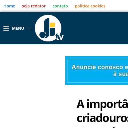
Ir
Home
seja redator
contato
política cookies
para
o
conteúdo
MENU
A importâ
criadouro