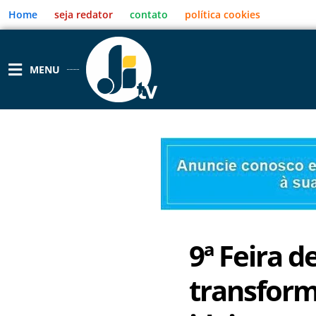
Ir
Home
seja redator
contato
política cookies
para
o
conteúdo
MENU
9ª Feira d
transform