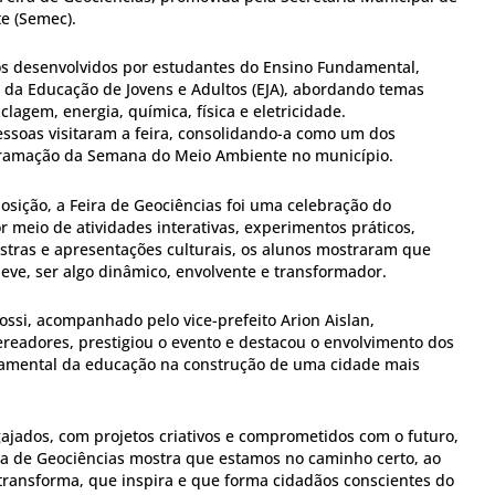
te (Semec).
os desenvolvidos por estudantes do Ensino Fundamental,
da Educação de Jovens e Adultos (EJA), abordando temas
lagem, energia, química, física e eletricidade.
soas visitaram a feira, consolidando-a como um dos
gramação da Semana do Meio Ambiente no município.
sição, a Feira de Geociências foi uma celebração do
 meio de atividades interativas, experimentos práticos,
estras e apresentações culturais, os alunos mostraram que
deve, ser algo dinâmico, envolvente e transformador.
ossi, acompanhado pelo vice-prefeito Arion Aislan,
ereadores, prestigiou o evento e destacou o envolvimento dos
damental da educação na construção de uma cidade mais
ajados, com projetos criativos e comprometidos com o futuro,
ira de Geociências mostra que estamos no caminho certo, ao
transforma, que inspira e que forma cidadãos conscientes do