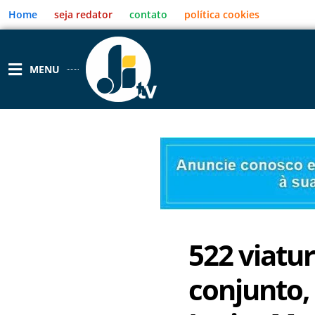
Ir
Home
seja redator
contato
política cookies
para
o
conteúdo
MENU
522 viatu
conjunto,