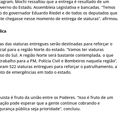
tagram, Mochi ressaltou que a entrega é resultado de um
overno do Estado, Assembleia Legislativa e bancadas. “Temos
 do governador Eduardo Riedel e de todos os deputados que
nte chegasse nesse momento de entrega de viaturas”, afirmou.
lica
s das viaturas entregues serão destinadas para reforçar o
cial para a região Norte do estado. “Vamos ter viaturas
o do Sul. A região Norte será bastante contemplada, o que
trabalho para a PM, Polícia Civil e Bombeiros naquela região”,
oram 522 viaturas entregues para reforçar o patrulhamento, a
nto de emergências em todo o estado.
ista é fruto da união entre os Poderes. “Isso é fruto de um
lação pode esperar que a gente continue cobrando e
gurança pública seja prioridade”, concluiu.